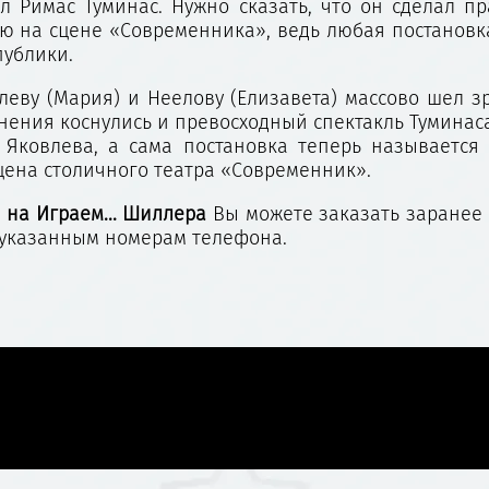
л Римас Туминас. Нужно сказать, что он сделал п
ю на сцене «Современника», ведь любая постановка
публики.
леву (Мария) и Неелову (Елизавета) массово шел з
менения коснулись и превосходный спектакль Туминас
 Яковлева, а сама постановка теперь называется
сцена столичного театра «Современник».
 на Играем... Шиллера
Вы можете заказать заранее
о указанным номерам телефона.