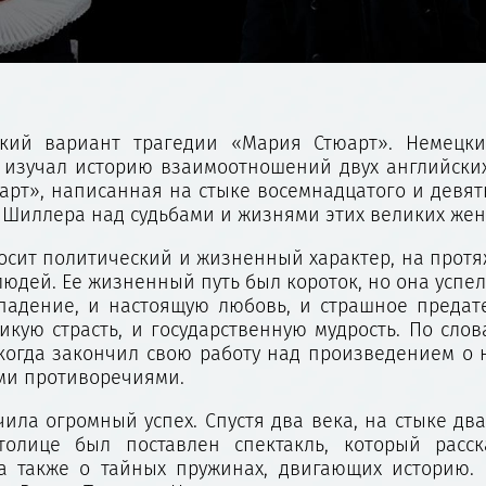
кий вариант трагедии «Мария Стюарт». Немецк
изучал историю взаимоотношений двух английских
арт», написанная на стыке восемнадцатого и девят
ий Шиллера над судьбами и жизнями этих великих же
носит политический и жизненный характер, на прот
юдей. Ее жизненный путь был короток, но она успе
падение, и настоящую любовь, и страшное предате
икую страсть, и государственную мудрость. По сло
когда закончил свою работу над произведением о 
ми противоречиями.
чила огромный успех. Спустя два века, на стыке дв
столице был поставлен спектакль, который расс
а также о тайных пружинах, двигающих историю. 