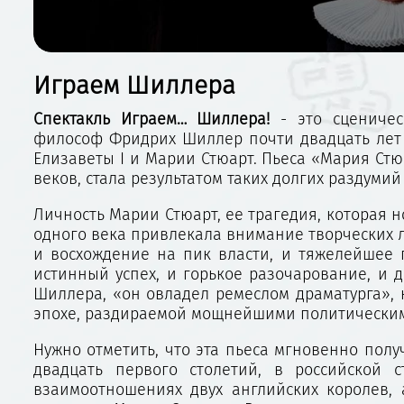
Играем Шиллера
Спектакль Играем… Шиллера!
- это сценичес
философ Фридрих Шиллер почти двадцать лет 
Елизаветы I и Марии Стюарт. Пьеса «Мария Стю
веков, стала результатом таких долгих раздум
Личность Марии Стюарт, ее трагедия, которая 
одного века привлекала внимание творческих л
и восхождение на пик власти, и тяжелейшее 
истинный успех, и горькое разочарование, и д
Шиллера, «он овладел ремеслом драматурга», 
эпохе, раздираемой мощнейшими политически
Нужно отметить, что эта пьеса мгновенно полу
двадцать первого столетий, в российской 
взаимоотношениях двух английских королев, 