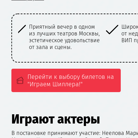
ном
Широкий выбор билетов
Крас
сквы,
от недорогих (800 Руб.) до
актё
ствие
ВИП предложений.
отвл
погр
дейс
Перейти к выбору билетов на
"Играем Шиллера!"
Играют актеры
В постановке принимают участие: Неелова Мари