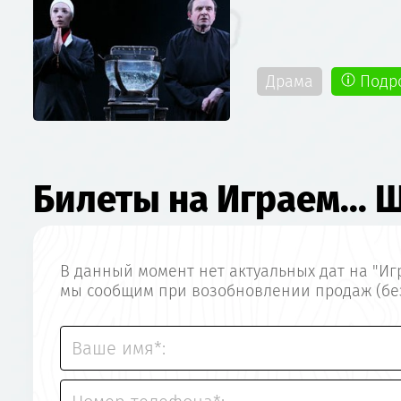
Драма
Подр
Билеты на Играем... 
В данный момент нет актуальных дат на "Иг
мы сообщим при возобновлении продаж (без
Ваше имя*: