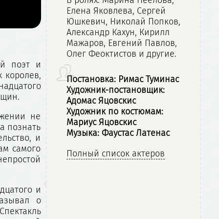
Елена Яковлева, Сергей
Юшкевич, Николай Попков,
Александр Кахун, Кирилл
Мажаров, Евгений Павлов,
Олег Феоктистов и другие.
ий поэт и
 королев,
Постановка: Римас Туминас
надцатого
Художник-постановщик:
нщин.
Адомас Яцовскис
Художник по костюмам:
яжении не
Мариус Яцовскис
ла познать
Музыка: Фаустас Латенас
льство, и
вам самого
Полный список актеров
непростой
адцатого и
казывал о
Спектакль