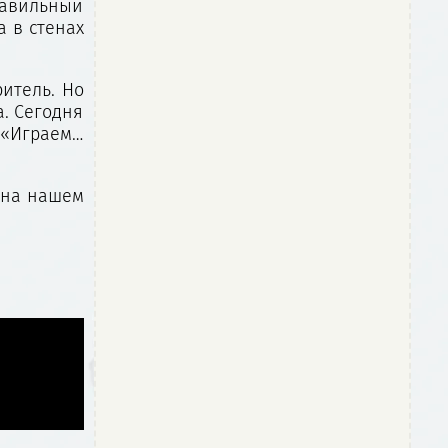
равильный
 в стенах
ритель. Но
а. Сегодня
 «Играем…
 на нашем