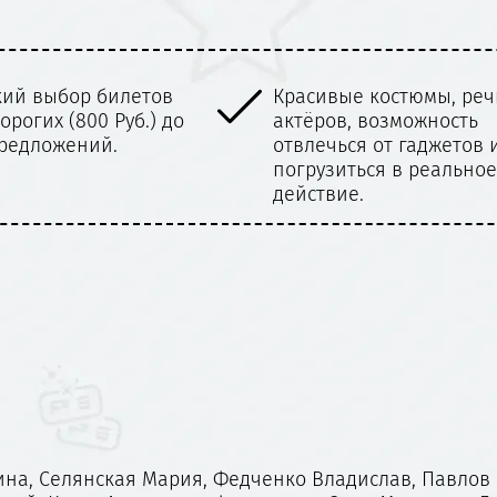
ивые костюмы, речь
Вас ждет неповторим
ров, возможность
игра известных актер
ечься от гаджетов и
их энергия и
узиться в реальное
переживания.
твие.
на, Селянская Мария, Федченко Владислав, Павлов Е