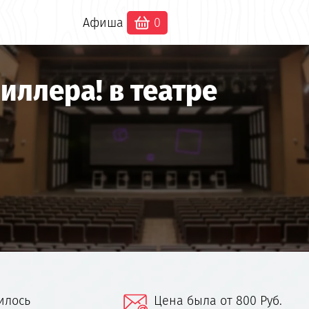
Афиша
0
иллера! в театре
илось
Цена была от 800 Руб.