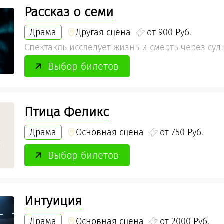
Рассказ о семи
Драма
Другая сцена
от 900 Руб.
Спектакль исследует жизнь и смерть через су
Выбор билетов
Птица Феликс
Драма
Основная сцена
от 750 Руб.
Выбор билетов
Интуиция
Драма
Основная сцена
от 2000 Руб.