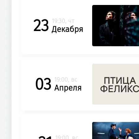
23
19:30, чт
Декабря
03
19:00, вс
Апреля
19:00, вс