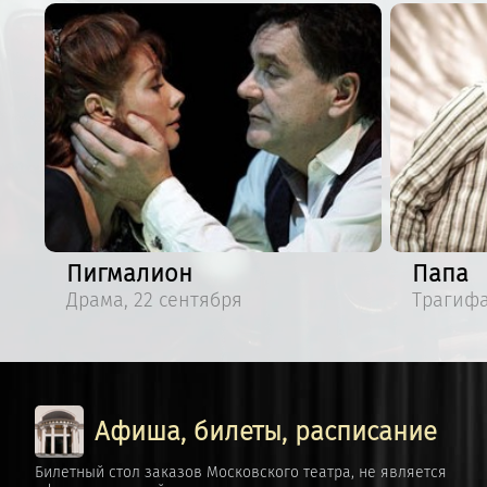
Пигмалион
Папа
Драма, 22 сентября
Трагифа
Афиша, билеты, расписание
Билетный стол заказов Московского театра, не является