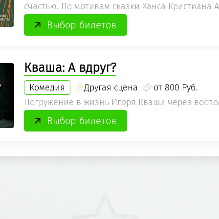
счастью. По мотивам сказки Ханса Кристиана 
Выбор билетов
Кваша: А вдруг?
Комедия
Другая сцена
от 800 Руб.
Погружение в жизнь Игоря Кваши через воспо
Выбор билетов