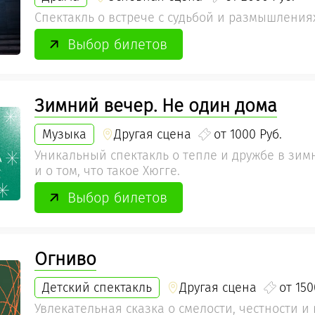
Спектакль о встрече с судьбой и размышлениях
Выбор билетов
Зимний вечер. Не один дома
Музыка
Другая сцена
от 1000 Руб.
Уникальный спектакль о тепле и дружбе в зим
и о том, что такое Хюгге.
Выбор билетов
Огниво
Детский спектакль
Другая сцена
от 150
Увлекательная сказка о смелости, честности 