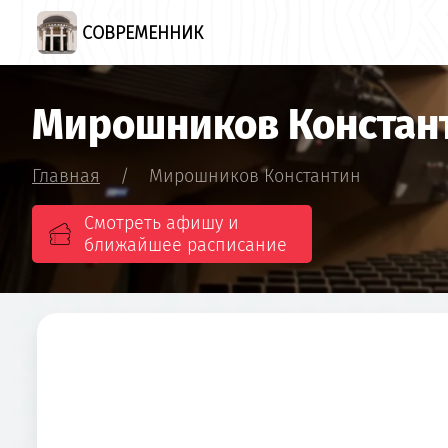
СОВРЕМЕННИК
Мирошников Констан
Главная
/
Мирошников Константин
Смотреть афишу и
ближайшее расписание