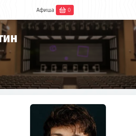
Афиша
0
тин