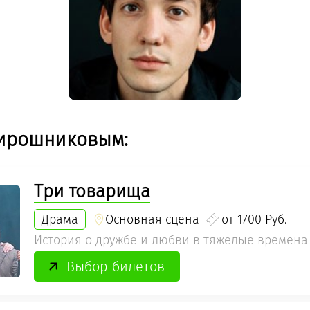
Мирошниковым:
Три товарища
Драма
Основная сцена
от 1700 Руб.
История о дружбе и любви в тяжелые времена
Выбор билетов