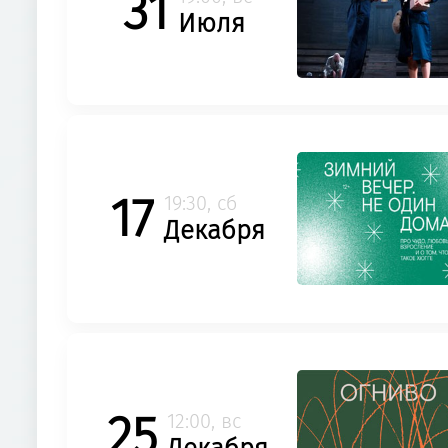
31
Июля
17
19:30, сб
Декабря
25
12:00, вс