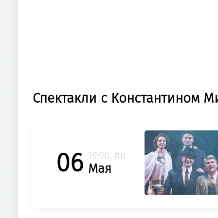
Спектакли с Константином 
06
19:00, пн
Мая