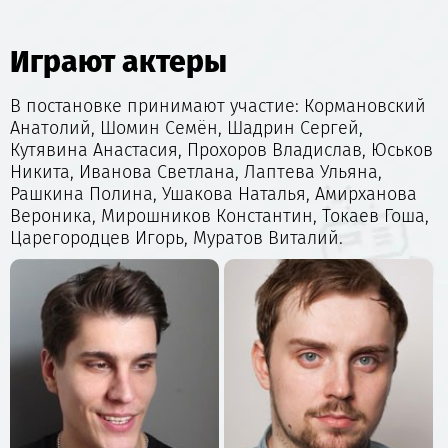
Заказывайте с помощью нашего сервиса
билеты
на спектакль «Зимний вечер. Не один дома»
в
Играют актеры
Театр Современник и откройте для себя мир
тепла и дружбы.
В постановке принимают участие: Кормановский
Анатолий, Шомин Семён, Шадрин Сергей,
Кутявина Анастасия, Прохоров Владислав, Юськов
Никита, Иванова Светлана, Лаптева Ульяна,
Рашкина Полина, Ушакова Наталья, Амирханова
Вероника, Мирошников Константин, Токаев Гоша,
Царегородцев Игорь, Муратов Виталий.