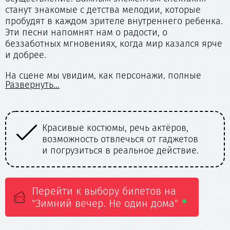
станут знакомые с детства мелодии, которые
пробудят в каждом зрителе внутреннего ребенка.
Эти песни напомнят нам о радости, о
беззаботных мгновениях, когда мир казался ярче
и добрее.
На сцене мы увидим, как персонажи, полные
Развернуть...
надежды и тепла, преодолевают одиночество,
создавая вокруг себя уютный дом, где каждый
может почувствовать себя любимым и нужным.
Спектакль напомнит нам о том, что даже в самые
Вас ждет неповторимая игра
холодные дни можно найти поддержку и радость
в
известных актеров, их энергия и
в общении с близкими людьми.
.
переживания.
Мы приглашаем вас разделить этот опыт и вместе
погрузиться в атмосферу тепла и
взаимопонимания, где каждый найдет что-то
Перейти к выбору билетов на
важное для себя. Время, проведенное в
"Зимний вечер. Не один дома"
«Современнике», станет настоящим праздником
души, который согреет сердца и подарит улыбки.